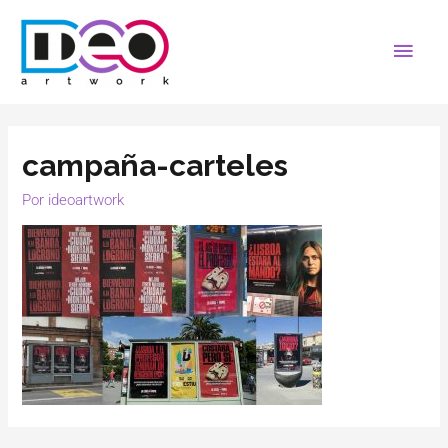
campaña-carteles
Por
ideoartwork