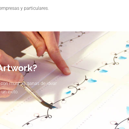
empresas y particulares.
Artwork?
, con muchas ganas de idear
 un éxito.