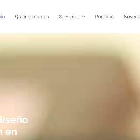
cio
Quiénes somos
Servicios
Portfolio
Noveda
diseño
n en