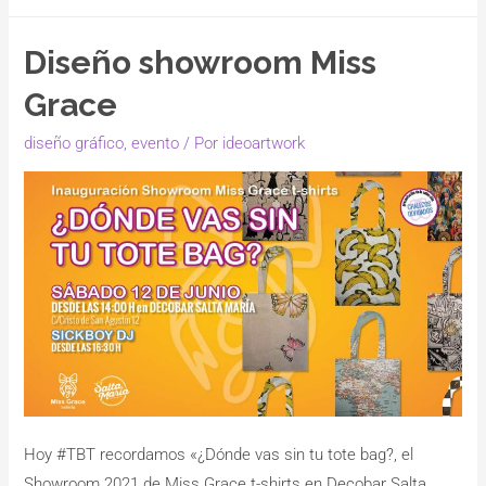
Diseño showroom Miss
Grace
diseño gráfico
,
evento
/ Por
ideoartwork
Hoy #TBT recordamos «¿Dónde vas sin tu tote bag?, el
Showroom 2021 de Miss Grace t-shirts en Decobar Salta