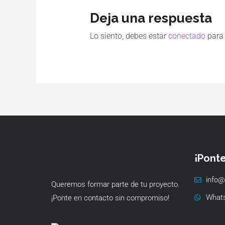
Deja una respuesta
Lo siento, debes estar
conectado
para 
¡Pont
info@
Queremos formar parte de tu proyecto.
What
¡Ponte en contacto sin compromiso!