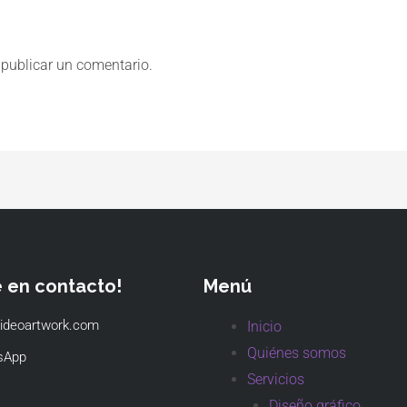
publicar un comentario.
e en contacto!
Menú
ideoartwork.com
Inicio
Quiénes somos
sApp
Servicios
Diseño gráfico