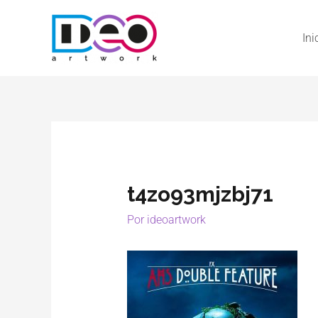
Ini
t4zo93mjzbj71
Por
ideoartwork