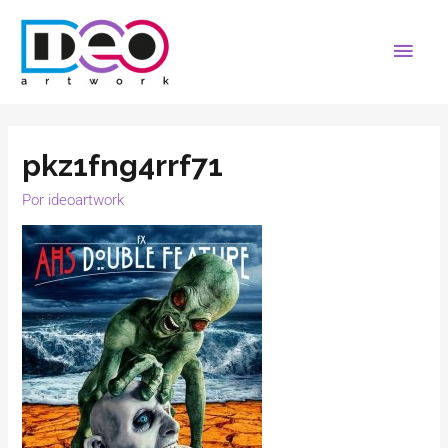
pkz1fng4rrf71
Por
ideoartwork