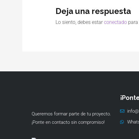
Deja una respuesta
Lo siento, debes estar
conectado
para 
¡Pont
info@
Queremos formar parte de tu proyecto.
What
¡Ponte en contacto sin compromiso!