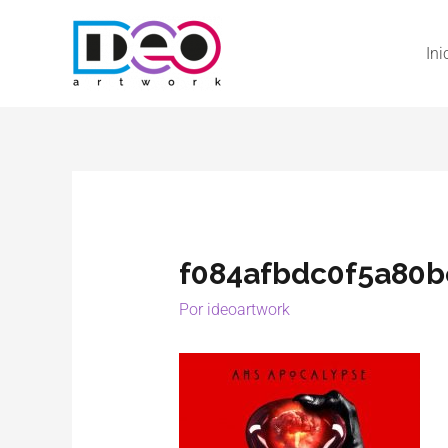
Ini
f084afbdc0f5a80
Por
ideoartwork