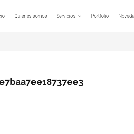
cio
Quiénes somos
Servicios
Portfolio
Noveda
be7baa7ee18737ee3