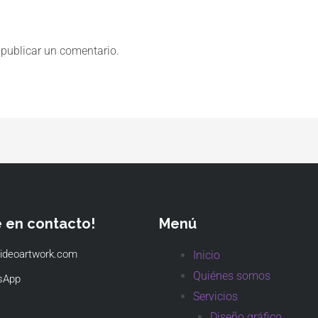
publicar un comentario.
e en contacto!
Menú
ideoartwork.com
Inicio
Quiénes somos
sApp
Servicios
Diseño gráfico