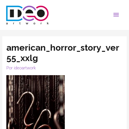
american_horror_story_ver
55_xxlg
Por
ideoartwork