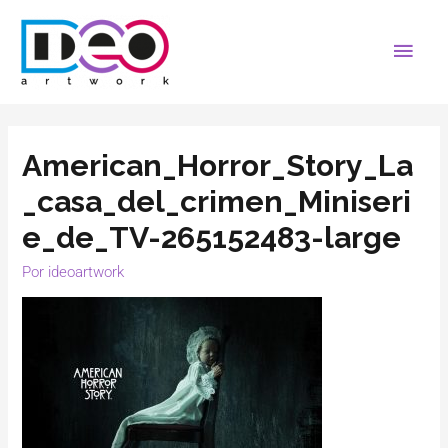
American_Horror_Story_La
_casa_del_crimen_Miniseri
e_de_TV-265152483-large
Por
ideoartwork