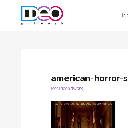
Ini
american-horror-s
Por
ideoartwork