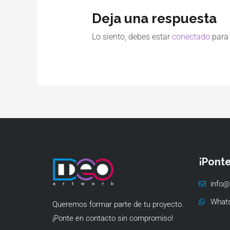
Deja una respuesta
Lo siento, debes estar
conectado
para 
¡Pont
info@
What
Queremos formar parte de tu proyecto.
¡Ponte en contacto sin compromiso!