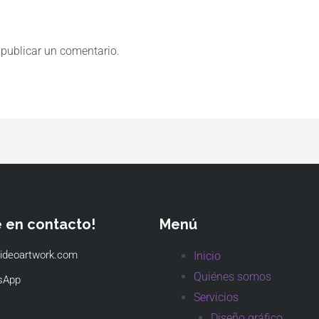
publicar un comentario.
e en contacto!
Menú
ideoartwork.com
Inicio
Quiénes somos
sApp
Servicios
Diseño gráfico