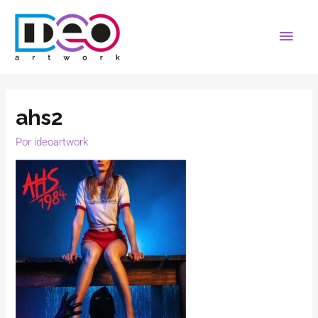
ahs2
Por
ideoartwork