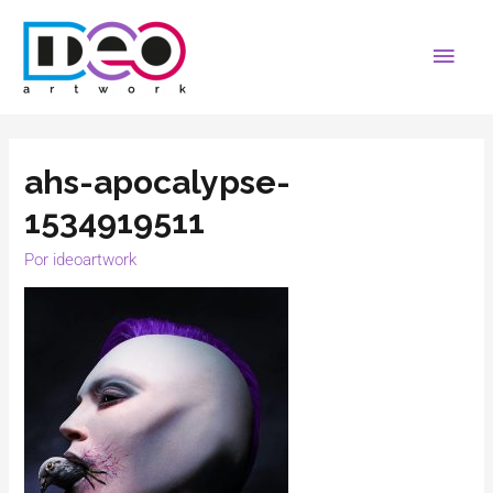
ahs-apocalypse-
1534919511
Por
ideoartwork