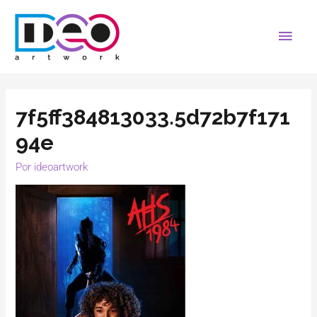
7f5ff384813033.5d72b7f171
94e
Por
ideoartwork