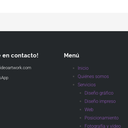
e en contacto!
Menú
ideoartwork.com
Inicio
Quiénes somos
sApp
Servicios
Diseño gráfico
Diseño impreso
Web
Posicionamiento
Fotografía y vídeo