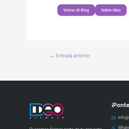
Volver Al Blog
Sobre Ideo
←
Entrada anterior
¡Pont
info@
What