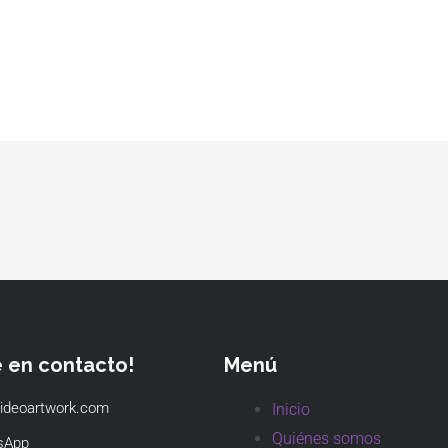
e en contacto!
Menú
ideoartwork.com
Inicio
Quiénes somos
sApp