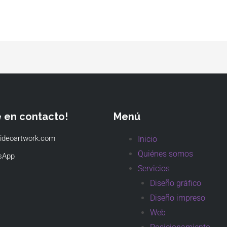
e en contacto!
Menú
ideoartwork.com
Inicio
Quiénes somos
sApp
Servicios
Diseño gráfico
Diseño impreso
Web