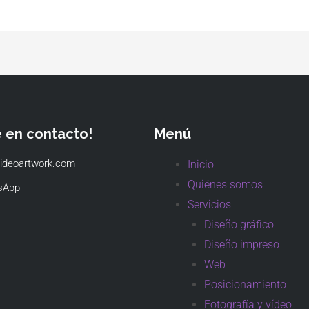
e en contacto!
Menú
ideoartwork.com
Inicio
Quiénes somos
sApp
Servicios
Diseño gráfico
Diseño impreso
Web
Posicionamiento
Fotografía y vídeo