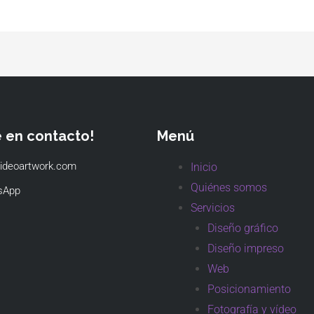
e en contacto!
Menú
ideoartwork.com
Inicio
Quiénes somos
sApp
Servicios
Diseño gráfico
Diseño impreso
Web
Posicionamiento
Fotografía y vídeo