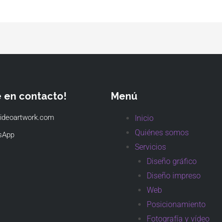
e en contacto!
Menú
ideoartwork.com
Inicio
Quiénes somos
sApp
Servicios
Diseño gráfico
Diseño impreso
Web
Posicionamiento
Fotografía y vídeo