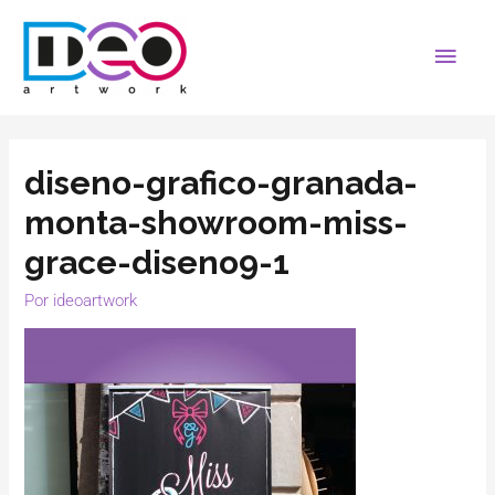
diseno-grafico-granada-
monta-showroom-miss-
grace-diseno9-1
Por
ideoartwork