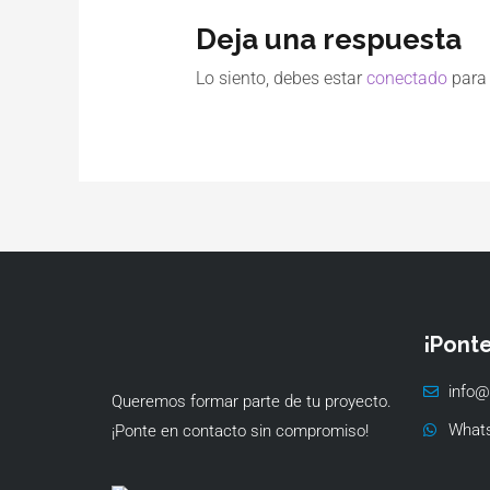
Deja una respuesta
Lo siento, debes estar
conectado
para 
¡Pont
info@
Queremos formar parte de tu proyecto.
What
¡Ponte en contacto sin compromiso!