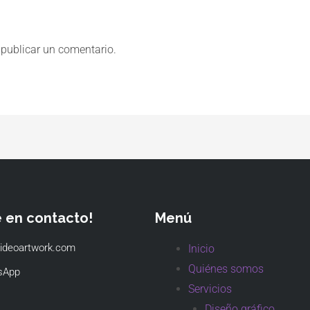
publicar un comentario.
e en contacto!
Menú
ideoartwork.com
Inicio
Quiénes somos
sApp
Servicios
Diseño gráfico